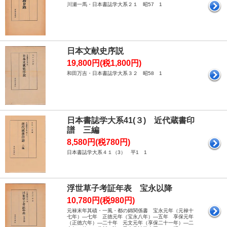
川瀬一馬・日本書誌学大系２１ 昭57 1
日本文献史序説
19,800円(税1,800円)
和田万吉・日本書誌学大系３２ 昭58 1
日本書誌学大系41(３) 近代蔵書印
譜 三編
8,580円(税780円)
日本書誌学大系４１（3） 平1 1
浮世草子考証年表 宝永以降
10,780円(税980円)
元禄末年其磧・一風・都の錦関係書 宝永元年（元禄十
七年）―七年 正徳元年（宝永八年）―五年 享保元年
（正徳六年）―二十年 元文元年（享保二十一年）―二