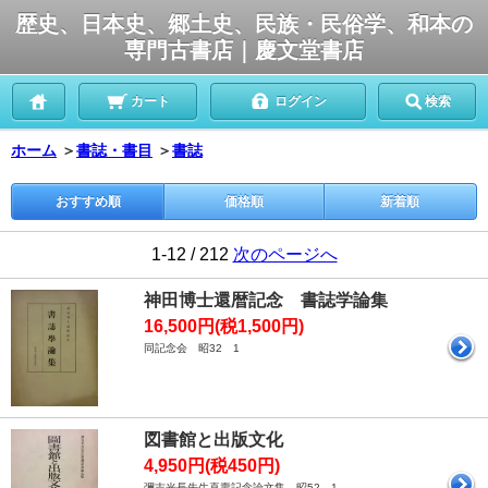
歴史、日本史、郷土史、民族・民俗学、和本の
専門古書店｜慶文堂書店
カート
ログイン
検索
ホーム
＞
書誌・書目
＞
書誌
おすすめ順
価格順
新着順
1-12 / 212
次のページへ
神田博士還暦記念 書誌学論集
16,500円(税1,500円)
同記念会 昭32 1
図書館と出版文化
4,950円(税450円)
彌吉光長先生喜壽記念論文集 昭52 1