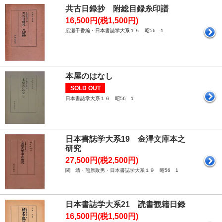
共古日録抄 附総目録糸印譜
16,500円(税1,500円)
広瀬千香編・日本書誌学大系１５ 昭56 1
本屋のはなし
SOLD OUT
日本書誌学大系１６ 昭56 1
日本書誌学大系19 金澤文庫本之
研究
27,500円(税2,500円)
関 靖・熊原政男・日本書誌学大系１９ 昭56 1
日本書誌学大系21 読書観籍日録
16,500円(税1,500円)