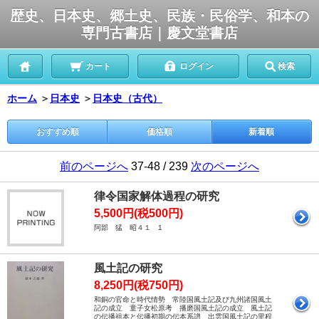
歴史、日本史、郷土史、民族・民俗学、和本の
専門古書店｜慶文堂書店
カート
ログイン
検索
ホーム
＞
日本史
＞
日本史（古代）
おすすめ順
価格順
新着順
前のページへ
37-48 / 239
次のページへ
律令国家解体過程の研究
5,500円(税500円)
阿部 猛 昭４１ 1
風土記の研究
8,250円(税750円)
和銅の官命と時代情勢 常陸国風土記及び九州諸国風土
記の成立 童子女松原考 播磨国風土記の成立 風土記
の伝播祖本と伝播初期の伝本系譜 出雲国風土記の里程