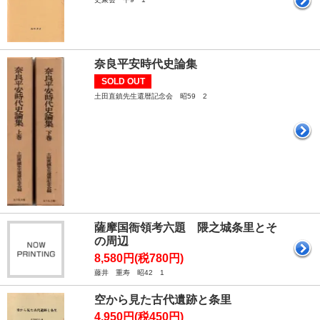
奈良平安時代史論集
SOLD OUT
土田直鎮先生還暦記念会 昭59 2
薩摩国衙領考六題 隈之城条里とそ
の周辺
8,580円(税780円)
藤井 重寿 昭42 1
空から見た古代遺跡と条里
4,950円(税450円)