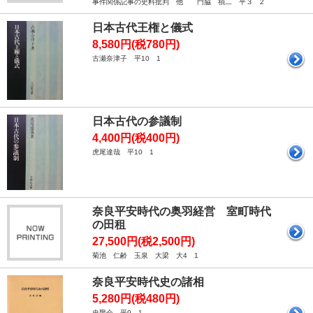
事件関係記事の史料批判 他 門脇 禎二 平３ 2
日本古代王権と儀式
8,580円(税780円)
古瀬奈津子 平10 1
日本古代の参議制
4,400円(税400円)
虎尾達哉 平10 1
奈良平安時代の奥羽経営 室町時代
の田租
27,500円(税2,500円)
菊池 仁齢 玉泉 大梁 大4 1
奈良平安時代史の諸相
5,280円(税480円)
史聚会 平9 1