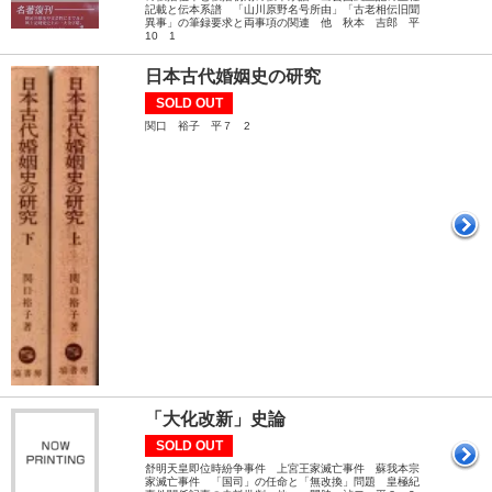
記載と伝本系譜 「山川原野名号所由」「古老相伝旧聞
異事」の筆録要求と両事項の関連 他 秋本 吉郎 平
10 1
日本古代婚姻史の研究
SOLD OUT
関口 裕子 平７ 2
「大化改新」史論
SOLD OUT
舒明天皇即位時紛争事件 上宮王家滅亡事件 蘇我本宗
家滅亡事件 「国司」の任命と「無改換」問題 皇極紀