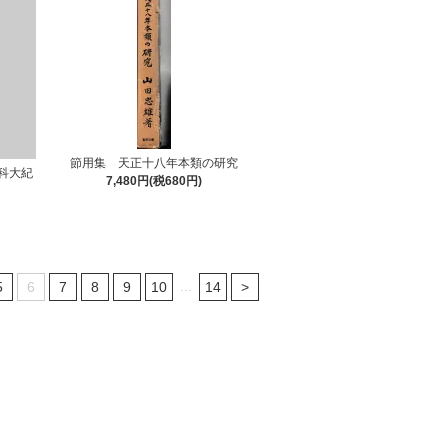
節用集 天正十八年本類の研究
科大紀
7,480円(税680円)
...
5
6
7
8
9
10
14
>