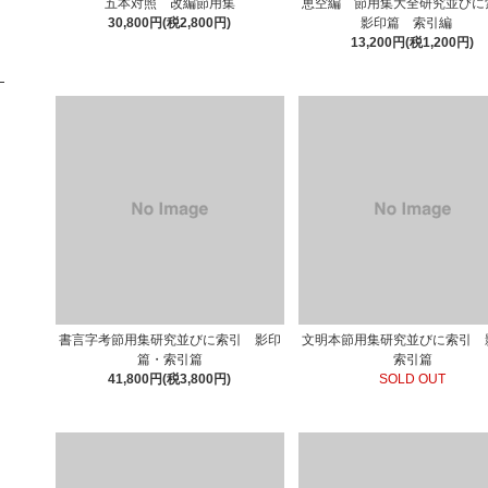
五本対照 改編節用集
恵空編 節用集大全研究並び
30,800円(税2,800円)
影印篇 索引編
13,200円(税1,200円)
書言字考節用集研究並びに索引 影印
文明本節用集研究並びに索引 
篇・索引篇
索引篇
41,800円(税3,800円)
SOLD OUT