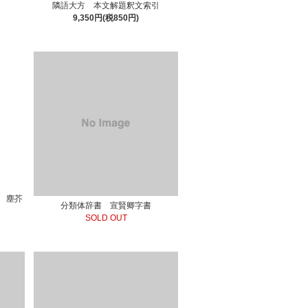
隣語大方 本文解題釈文索引
9,350円(税850円)
 塵芥
分類体辞書 宣賢卿字書
SOLD OUT