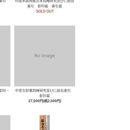
に索引
印度本節用集古本四種研究並びに総合
索引 影印篇 索引篇
SOLD OUT
影印・
中世古辞書四種研究並びに総合索引
影印篇
27,500円(税2,500円)