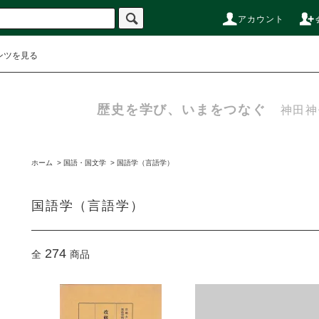
アカウント
ンツを見る
歴史を学び、いまをつなぐ
神田神
ホーム
>
国語・国文学
>
国語学（言語学）
国語学（言語学）
274
全
商品