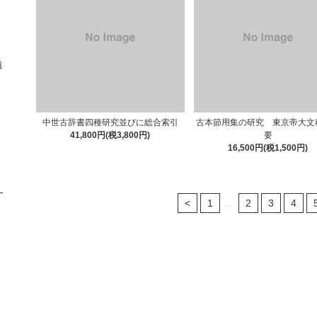
遠
中世古辞書四種研究並びに総合索引
古本節用集の研究 東京帝大文
41,800円(税3,800円)
要
16,500円(税1,500円)
...
<
1
2
3
4