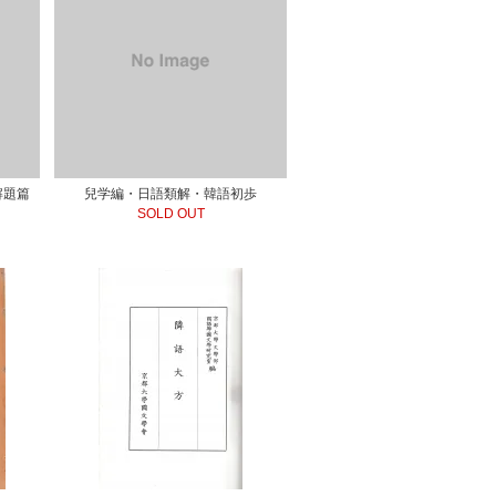
解題篇
兒学編・日語類解・韓語初歩
SOLD OUT