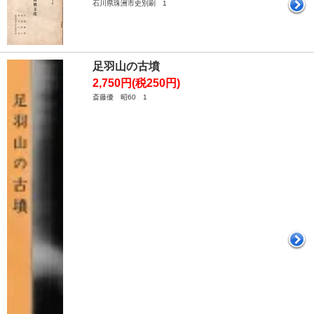
石川県珠洲市史別刷 1
足羽山の古墳
2,750円(税250円)
斎藤優 昭60 1