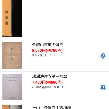
金鎧山古墳の研究
8,580円(税780円)
森本六爾 大１５ 1
珠洲法住寺第三号窯
7,480円(税680円)
石川県教育委員会 昭52 1
王山・長泉寺山古墳群