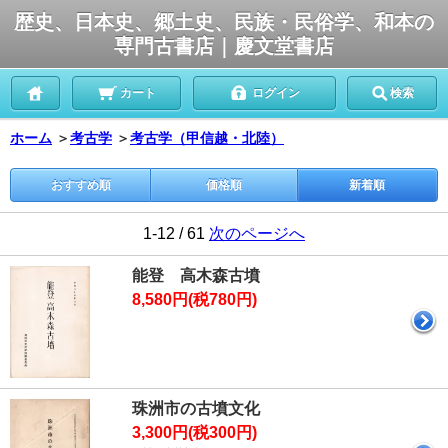
歴史、日本史、郷土史、民族・民俗学、和本の
専門古書店｜慶文堂書店
カート
ログイン
検索
ホーム
＞
考古学
＞
考古学（甲信越・北陸）
おすすめ順
価格順
新着順
1-12 / 61
次のページへ
能登 高木森古墳
8,580円(税780円)
珠洲市の古墳文化
3,300円(税300円)