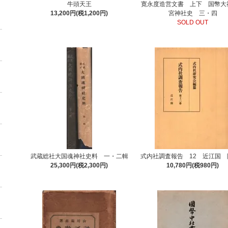
牛頭天王
寛永度造営文書 上下 国幣大
13,200円(税1,200円)
宮神社史 三・四
SOLD OUT
武蔵総社大国魂神社史料 一・二輯
式内社調査報告 12 近江国 
25,300円(税2,300円)
10,780円(税980円)