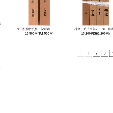
遠
大山祇神社史料 記録篇 一・二
神宮・明治百年史 揃 補
16,500円(税1,500円)
13,200円(税1,200円)
<
1
2
3