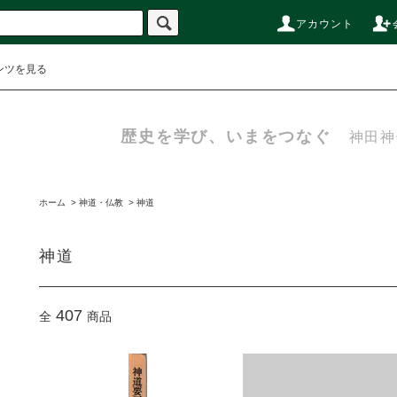
アカウント
ンツを見る
歴史を学び、いまをつなぐ
神田神
ホーム
>
神道・仏教
>
神道
神道
407
全
商品