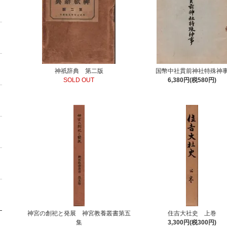
神祇辞典 第二版
国幣中社貫前神社特殊神
SOLD OUT
6,380円(税580円)
神宮の創祀と発展 神宮教養叢書第五
住吉大社史 上巻
集
3,300円(税300円)