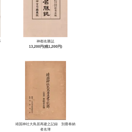
事
神都名勝誌
13,200円(税1,200円)
靖国神社大鳥居再建之記録 別冊奉納
者名簿