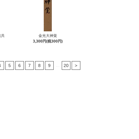
遺共
金光大神覚
3,300円(税300円)
...
4
5
6
7
8
9
20
>