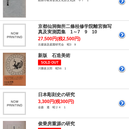
姫路市教育委員文化部文化課 平７ 1
京都仙洞御所二條桂修学院離宮御写
真及実測図集 1～7 9 10
27,500円(税2,500円)
古建築及庭園研究会 昭3 9
新版 石造美術
SOLD OUT
川勝政太郎 昭56 1
日本彫刻史の研究
3,300円(税300円)
金森 遵 昭２４ 1
俊乗房重源の研究