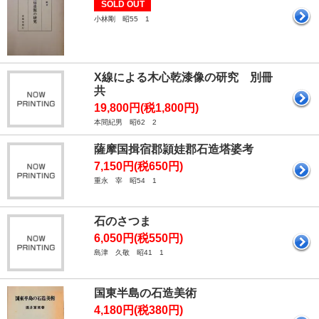
SOLD OUT
小林剛 昭55 1
X線による木心乾漆像の研究 別冊
共
19,800円(税1,800円)
本間紀男 昭62 2
薩摩国揖宿郡頴娃郡石造塔婆考
7,150円(税650円)
重永 宰 昭54 1
石のさつま
6,050円(税550円)
島津 久敬 昭41 1
国東半島の石造美術
4,180円(税380円)