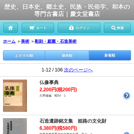
歴史、日本史、郷土史、民族・民俗学、和本の
専門古書店｜慶文堂書店
カート
ログイン
検索
ホーム
＞
美術
＞
彫刻・庭園・石造美術
おすすめ順
価格順
新着順
1-12 / 106
次のページへ
仏像事典
2,200円(税200円)
久野健編 昭50 1
石造遺跡銘文集 姫路の文化財
6,380円(税580円)