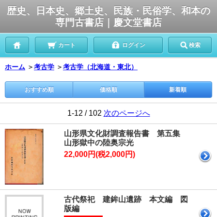
歴史、日本史、郷土史、民族・民俗学、和本の
専門古書店｜慶文堂書店
カート
ログイン
検索
ホーム
＞
考古学
＞
考古学（北海道・東北）
おすすめ順
価格順
新着順
1-12 / 102
次のページへ
山形県文化財調査報告書 第五集
山形獄中の陸奥宗光
22,000円(税2,000円)
古代祭祀 建鉾山遺跡 本文編 図
版編