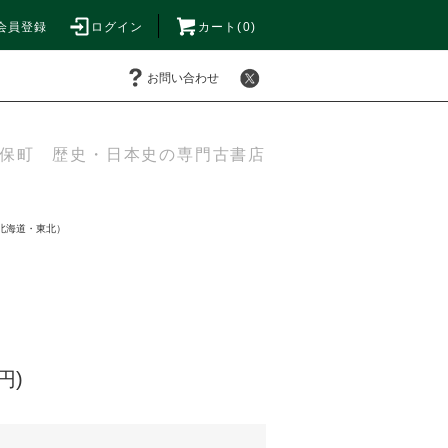
会員登録
ログイン
カート(0)
お問い合わせ
保町 歴史・日本史の専門古書店
北海道・東北）
円)