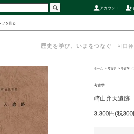
アカウント
ンツを見る
歴史を学び、いまをつなぐ
神田神
ホーム
>
考古学
>
考古学（
考古学
崎山弁天遺跡
3,300円(税300