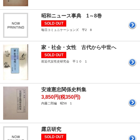
昭和ニュース事典 1～8巻
SOLD OUT
毎日コミュニケーションズ 平2 8
家・社会・女性 古代から中世へ
SOLD OUT
前近代女性史研究会 平１０ 1
安達憲忠関係史料集
3,850円(税350円)
内藤二郎編 昭56 1
露店研究
SOLD OUT