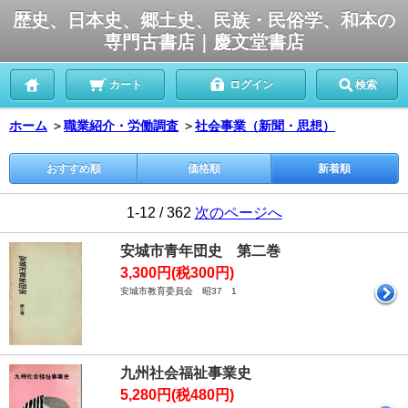
歴史、日本史、郷土史、民族・民俗学、和本の
専門古書店｜慶文堂書店
カート
ログイン
検索
ホーム
＞
職業紹介・労働調査
＞
社会事業（新聞・思想）
おすすめ順
価格順
新着順
1-12 / 362
次のページへ
安城市青年団史 第二巻
3,300円(税300円)
安城市教育委員会 昭37 1
九州社会福祉事業史
5,280円(税480円)