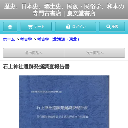
歴史、日本史、郷土史、民族・民俗学、和本の
専門古書店｜慶文堂書店
カート
ログイン
検索
ホーム
＞
考古学
＞
考古学（北海道・東北）
前の商品へ
次の商品へ
石上神社遺跡発掘調査報告書