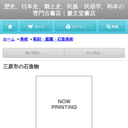
歴史、日本史、郷土史、民族・民俗学、和本の
専門古書店｜慶文堂書店
カート
ログイン
検索
ホーム
＞
美術
＞
彫刻・庭園・石造美術
前の商品へ
次の商品へ
三原市の石造物