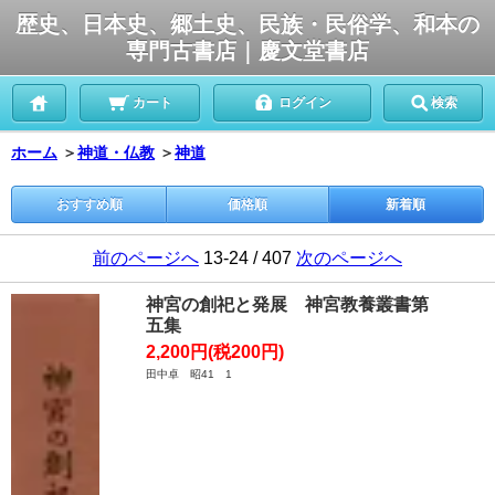
歴史、日本史、郷土史、民族・民俗学、和本の
専門古書店｜慶文堂書店
カート
ログイン
検索
ホーム
＞
神道・仏教
＞
神道
おすすめ順
価格順
新着順
前のページへ
13-24 / 407
次のページへ
神宮の創祀と発展 神宮教養叢書第
五集
2,200円(税200円)
田中卓 昭41 1