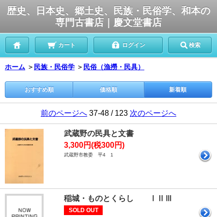
歴史、日本史、郷土史、民族・民俗学、和本の
専門古書店｜慶文堂書店
カート
ログイン
検索
ホーム
＞
民族・民俗学
＞
民俗（漁撈・民具）
おすすめ順
価格順
新着順
前のページへ
37-48 / 123
次のページへ
武蔵野の民具と文書
3,300円(税300円)
武蔵野市教委 平4 1
稲城・ものとくらし ⅠⅡⅢ
SOLD OUT