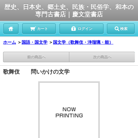
歴史、日本史、郷土史、民族・民俗学、和本の
専門古書店｜慶文堂書店
カート
ログイン
検索
ホーム
＞
国語・国文学
＞
国文学（歌舞伎・浄瑠璃・能）
前の商品へ
次の商品へ
歌舞伎 問いかけの文学