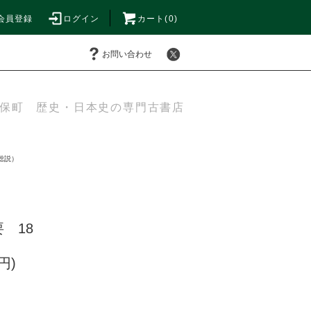
会員登録
ログイン
カート(0)
お問い合わせ
保町 歴史・日本史の専門古書店
総説）
 18
円)