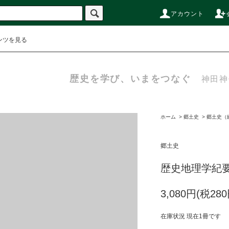
アカウント
ンツを見る
歴史を学び、いまをつなぐ
神田神
ホーム
>
郷土史
>
郷土史（
郷土史
歴史地理学紀要
3,080円(税280
在庫状況 現在1冊です