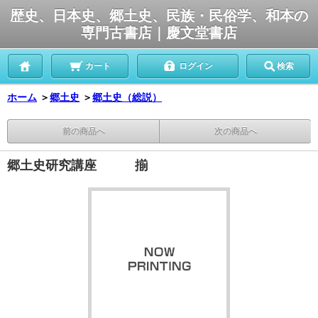
歴史、日本史、郷土史、民族・民俗学、和本の
専門古書店｜慶文堂書店
カート
ログイン
検索
ホーム
＞
郷土史
＞
郷土史（総説）
前の商品へ
次の商品へ
郷土史研究講座 揃