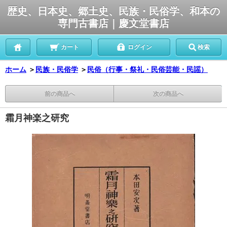
歴史、日本史、郷土史、民族・民俗学、和本の
専門古書店｜慶文堂書店
カート
ログイン
検索
ホーム
＞
民族・民俗学
＞
民俗（行事・祭礼・民俗芸能・民謡）
前の商品へ
次の商品へ
霜月神楽之研究