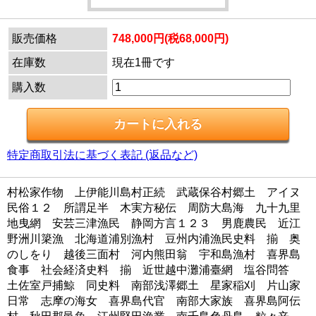
販売価格
748,000円(税68,000円)
在庫数
現在1冊です
購入数
特定商取引法に基づく表記 (返品など)
村松家作物 上伊能川島村正続 武蔵保谷村郷土 アイヌ
民俗１２ 所謂足半 木実方秘伝 周防大島海 九十九里
地曳網 安芸三津漁民 静岡方言１２３ 男鹿農民 近江
野洲川簗漁 北海道浦別漁村 豆州内浦漁民史料 揃 奥
のしをり 越後三面村 河内熊田翁 宇和島漁村 喜界島
食事 社会経済史料 揃 近世越中灘浦臺網 塩谷問答
土佐室戸捕鯨 同史料 南部浅澤郷土 星家稲刈 片山家
日常 志摩の海女 喜界島代官 南部大家族 喜界島阿伝