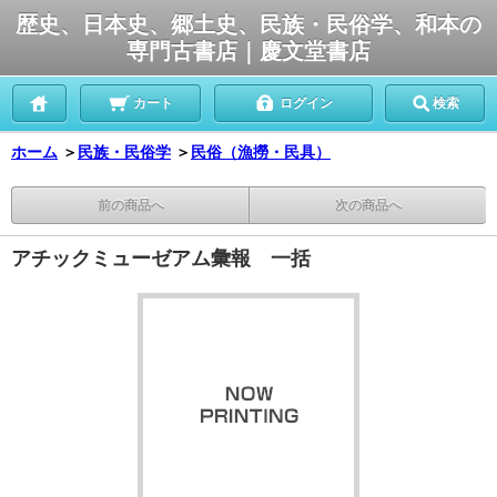
歴史、日本史、郷土史、民族・民俗学、和本の
専門古書店｜慶文堂書店
カート
ログイン
検索
ホーム
＞
民族・民俗学
＞
民俗（漁撈・民具）
前の商品へ
次の商品へ
アチックミューゼアム彙報 一括