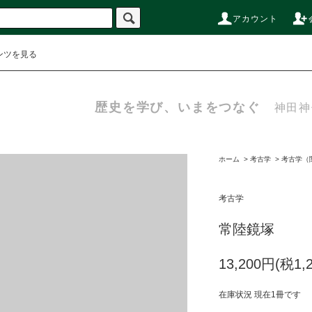
アカウント
ンツを見る
歴史を学び、いまをつなぐ
神田神
ホーム
>
考古学
>
考古学（
考古学
常陸鏡塚
13,200円(税1,
在庫状況 現在1冊です