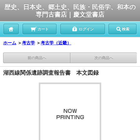
歴史、日本史、郷土史、民族・民俗学、和本の
専門古書店｜慶文堂書店
カート
ログイン
検索
ホーム
＞
考古学
＞
考古学（近畿）
前の商品へ
次の商品へ
湖西線関係遺跡調査報告書 本文図録