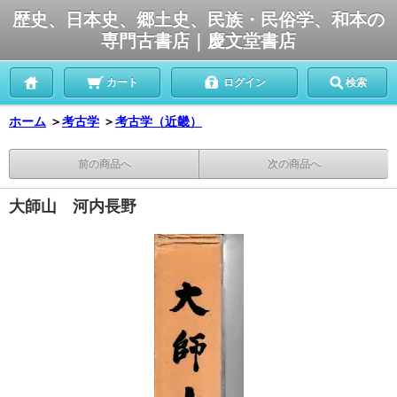
歴史、日本史、郷土史、民族・民俗学、和本の
専門古書店｜慶文堂書店
カート
ログイン
検索
ホーム
＞
考古学
＞
考古学（近畿）
前の商品へ
次の商品へ
大師山 河内長野