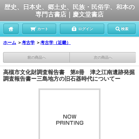
歴史、日本史、郷土史、民族・民俗学、和本の
専門古書店｜慶文堂書店
カート
ログイン
検索
ホーム
＞
考古学
＞
考古学（近畿）
前の商品へ
次の商品へ
高槻市文化財調査報告書 第8冊 津之江南遺跡発掘
調査報告書ー三島地方の旧石器時代についてー