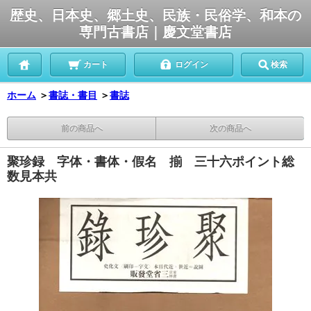
歴史、日本史、郷土史、民族・民俗学、和本の
専門古書店｜慶文堂書店
カート
ログイン
検索
ホーム
＞
書誌・書目
＞
書誌
前の商品へ
次の商品へ
聚珍録 字体・書体・假名 揃 三十六ポイント総
数見本共