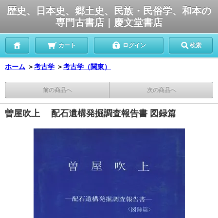
歴史、日本史、郷土史、民族・民俗学、和本の
専門古書店｜慶文堂書店
カート
ログイン
検索
ホーム
＞
考古学
＞
考古学（関東）
前の商品へ
次の商品へ
曽屋吹上 配石遺構発掘調査報告書 図録篇