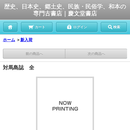
歴史、日本史、郷土史、民族・民俗学、和本の
専門古書店｜慶文堂書店
カート
ログイン
検索
ホーム
＞
新入荷
前の商品へ
次の商品へ
対馬島誌 全